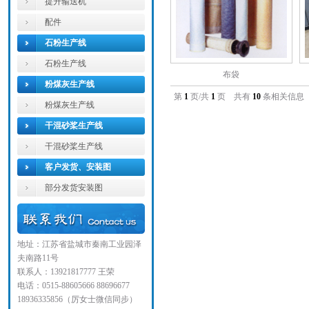
提升输送机
配件
石粉生产线
石粉生产线
布袋
粉煤灰生产线
第
1
页/共
1
页 共有
10
条相关信
粉煤灰生产线
干混砂桨生产线
干混砂桨生产线
客户发货、安装图
部分发货安装图
地址：江苏省盐城市秦南工业园泽
夫南路11号
联系人：13921817777 王荣
电话：0515-88605666 88696677
18936335856（厉女士微信同步）