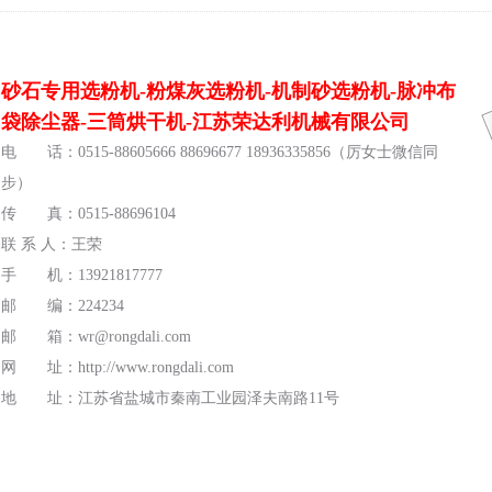
砂石专用选粉机-粉煤灰选粉机-机制砂选粉机-脉冲布
袋除尘器-三筒烘干机-江苏荣达利机械有限公司
电 话：0515-88605666 88696677 18936335856（厉女士微信同
步）
传 真：0515-88696104
联 系 人：王荣
手 机：13921817777
邮 编：224234
邮 箱：wr@rongdali.com
网 址：http://www.rongdali.com
地 址：江苏省盐城市秦南工业园泽夫南路11号