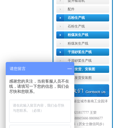
提升输送机
配件
石粉生产线
石粉生产线
粉煤灰生产线
粉煤灰生产线
干混砂桨生产线
干混砂桨生产线
请您留言
客户发货、安装图
部分发货安装图
感谢您的关注，当前客服人员不在
线，请填写一下您的信息，我们会
尽快和您联系。
地址：江苏省盐城市秦南工业园泽
夫南路11号
联系人：13921817777 王荣
电话：0515-88605666 88696677
18936335856（厉女士微信同步）