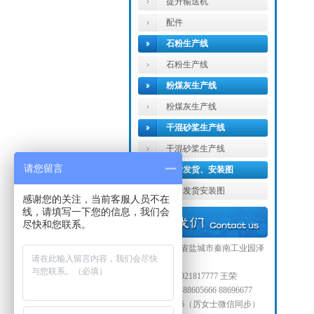
提升输送机
配件
石粉生产线
石粉生产线
粉煤灰生产线
粉煤灰生产线
干混砂桨生产线
干混砂桨生产线
请您留言
客户发货、安装图
部分发货安装图
感谢您的关注，当前客服人员不在
线，请填写一下您的信息，我们会
尽快和您联系。
地址：江苏省盐城市秦南工业园泽
夫南路11号
联系人：13921817777 王荣
电话：0515-88605666 88696677
18936335856（厉女士微信同步）