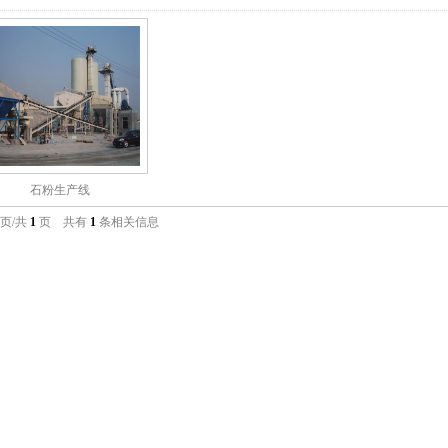
石粉生产线
页/共
1
页 共有
1
条相关信息