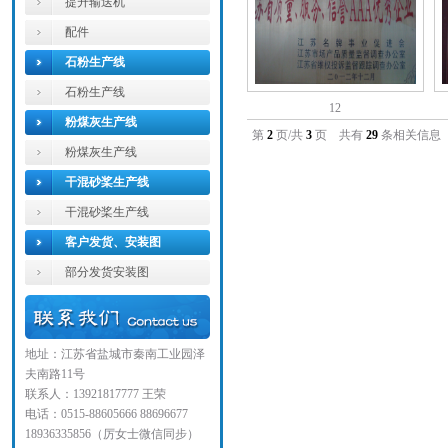
提升输送机
配件
石粉生产线
石粉生产线
12
粉煤灰生产线
第
2
页/共
3
页 共有
29
条相关信
粉煤灰生产线
干混砂桨生产线
干混砂桨生产线
客户发货、安装图
部分发货安装图
地址：江苏省盐城市秦南工业园泽
夫南路11号
联系人：13921817777 王荣
电话：0515-88605666 88696677
18936335856（厉女士微信同步）